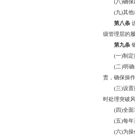
(八)确
(九)其
第八条
级管理层的履
第九条
(一)制
(二)
责，确保操作
(三)
时处理突破风
(四)全
(五)每
(六)为