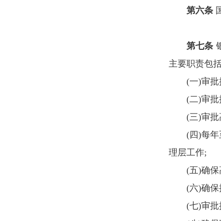
第六条
第七条
主要职责包
(一)审
(二)审
(三)审
(四)
理层工作;
(五)确
(六)确
(七)审