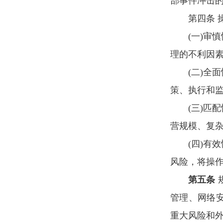
部事件冲击
第四条 
(一)
理的不利因
(二)
策、执行和
(三)
营规模、复
(四)
风险，将操
第五条
管理、网络
重大风险和