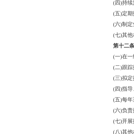
(四)持
(五)定
(六)制
(七)其
第十二
(一)在
(二)跟
(三)拟
(四)指
(五)每
(六)负
(七)开
(八)其