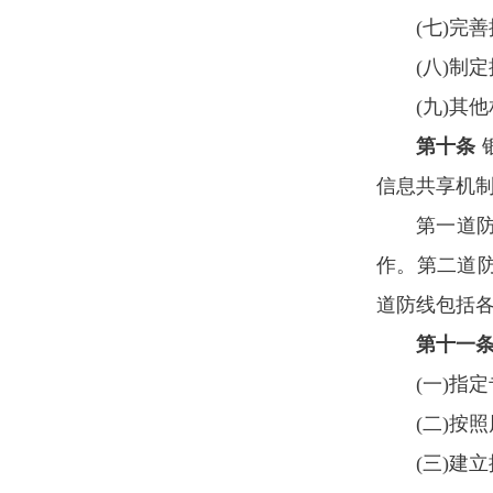
(七)完
(八)制
(九)其
第十条
信息共享机
第一道
作。第二道
道防线包括
第十一
(一)指
(二)按
(三)建