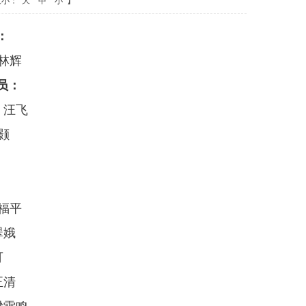
大小：
大
中
小
】
：
林辉
员：
 汪飞
颢
福平
翠娥
可
正清