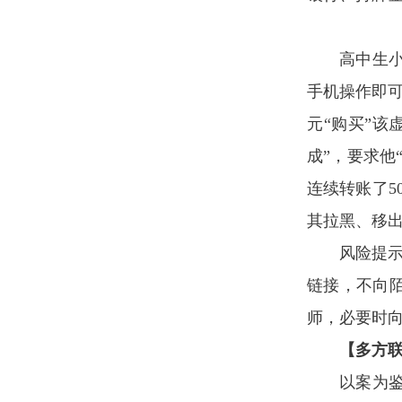
高中生
手机操作即可
元“购买”该
成”，要求他
连续转账了5
其拉黑、移
风险提示
链接，不向
师，必要时
【
多方
以案为