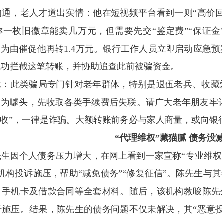
沟通，老人才道出实情：他在短视频平台看到一则“高价
一枚旧徽章能卖几万元，但需要先交“鉴定费”“保证金”
”为由催促他再转1.4万元。银行工作人员立即启动应急
成功拦截这笔转账，并协助追查此前被骗资金。
示：此类骗局专门针对老年群体，特别是退伍老兵、收藏
”为噱头，先收取各类手续费后失联。请广大老年朋友牢记
回收”，一律是诈骗。大额转账前务必与家人商量，或向
“代理维权”藏猫腻 债务没
先生因个人债务压力增大，在网上看到一家宣称“专业维权
机构投诉施压，帮助“减免债务”“修复征信”。陈先生与
、手机卡及借款合同等全套材料。随后，该机构教唆陈先
行施压。结果，陈先生的债务问题不仅未解决，其“恶意