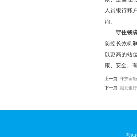
人员银行账户
内。
守住钱
防控长效机
以更高的站
康、安全、有
上一篇:
守护金融
下一篇:
湖北银行
鄂ICP