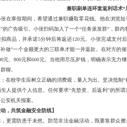
兼职刷单
连环套
返利话术
“
小张在寒假期间，希望通过兼职赚取零花钱。他在浏览短视
”的广告吸引。小张扫码加入了一个“任务派发群”，群内
虚拟商品，并承诺5分钟后将返还120元。小张完成支付
“补做”一个金额更大的三联单才能一并返款。在对方的催
00元、800元和600元。当他用尽压岁钱，明确表示无
出群聊。
：在校学生应树立正确的消费观，量入为出。坚决抵制“校
陌生人提供个人信息。任何要求“先垫资、后返利”的所
向公安机关报案。
联动，共筑金融安全防线
】
鉴，更需防患于未然。防范非法金融活动，既要靠群众擦