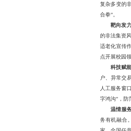
复杂多变的非
合拳”。
靶向发
的非法集资风
适老化宣传作
点开展校园领
科技赋
户、异常交
人工服务窗
字鸿沟”，防
温情服
务有机融合
家、全国任意