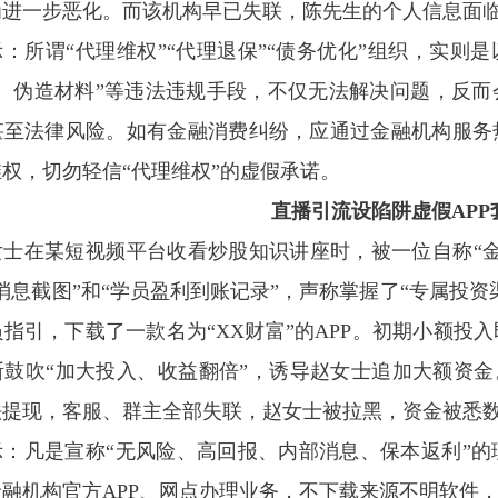
为进一步恶化。而该机构早已失联，陈先生的个人信息面
：所谓“代理维权”“代理退保”“债务优化”组织，实则
诉、伪造材料”等违法违规手段，不仅无法解决问题，反
甚至法律风险。如有金融消费纠纷，应通过金融机构服务
权，切勿轻信“代理维权”的虚假承诺。
直播引流设陷阱
虚假AP
女士在某短视频平台收看炒股知识讲座时，被一位自称“
消息截图”和“学员盈利到账记录”，声称掌握了“专属投
指引，下载了一款名为“XX财富”的APP。初期小额投
鼓吹“加大投入、收益翻倍”，诱导赵女士追加大额资金
法提现，客服、群主全部失联，赵女士被拉黑，资金被悉
示：凡是宣称“无风险、高回报、内部消息、保本返利”
融机构官方APP、网点办理业务，不下载来源不明软件